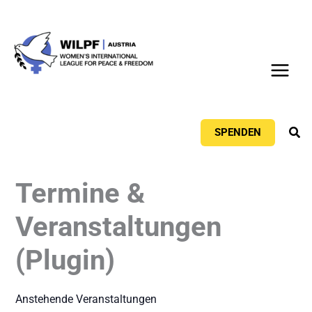
Zum
Inhalt
springen
Suc
SPENDEN
Termine &
Veranstaltungen
(Plugin)
Anstehende Veranstaltungen