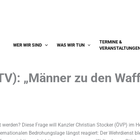
TERMINE &
WER WIR SIND
WAS WIR TUN
VERANSTALTUNGE
V): „Männer zu den Waff
t werden? Diese Frage will Kanzler Christian Stocker (ÖVP) im H
rnationalen Bedrohungslage längst reagiert: Der Wehrdienst bleib