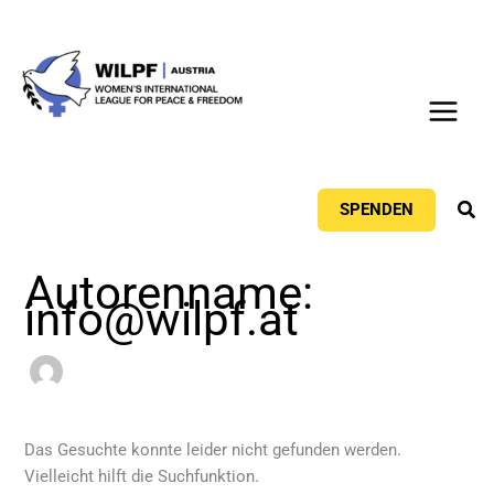
Zum
Inhalt
springen
Suc
SPENDEN
Autorenname:
info@wilpf.at
Das Gesuchte konnte leider nicht gefunden werden.
Vielleicht hilft die Suchfunktion.