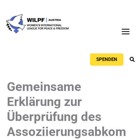
Zum
Inhalt
springen
Suc
SPENDEN
Gemeinsame
Erklärung zur
Überprüfung des
Assoziierungsabkom