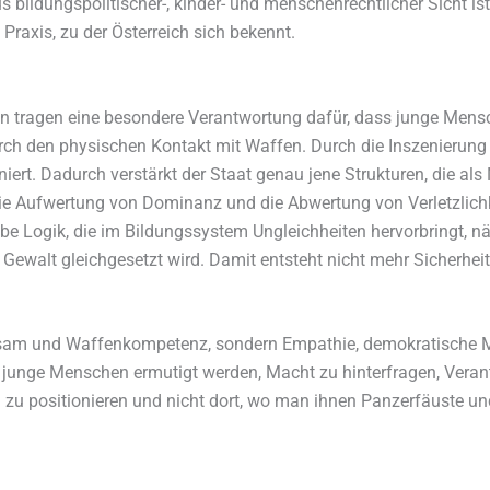
ildungspolitischer-, kinder- und menschenrechtlicher Sicht ist
 Praxis, zu der Österreich sich bekennt.
n tragen eine besondere Verantwortung dafür, dass junge Mens
rch den physischen Kontakt mit Waffen. Durch die Inszenierung 
niert. Dadurch verstärkt der Staat genau jene Strukturen, die al
die Aufwertung von Dominanz und die Abwertung von Verletzlich
e Logik, die im Bildungssystem Ungleichheiten hervorbringt, näm
Gewalt gleichgesetzt wird. Damit entsteht nicht mehr Sicherheit
rsam und Waffenkompetenz, sondern Empathie, demokratische Mit
wo junge Menschen ermutigt werden, Macht zu hinterfragen, Ver
 zu positionieren und nicht dort, wo man ihnen Panzerfäuste u